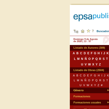
Buscador 
Domingo 9 de Agosto
de 2026 | 13 : 57
Listado de Autores (309)
A
B
C
D
E
F
G
H
I
J
K
L
M
N
Ñ
O
P
Q
R
S
T
U
V
W
X
Y
Z
Listado de Obras (2504)
A
B
C
D
E
F
G
H
I
J
K
L
M
N
Ñ
O
P
Q
R
S
T
U
V
W
X
Y
Z
#
Formaciones
Formaciones usuales