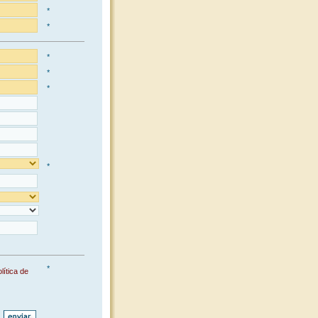
*
*
*
*
*
*
*
lítica de