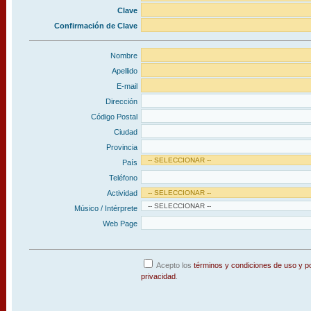
Clave
Confirmación de Clave
Nombre
Apellido
E-mail
Dirección
Código Postal
Ciudad
Provincia
País
Teléfono
Actividad
Músico / Intérprete
Web Page
Acepto los
términos y condiciones de uso y po
privacidad
.