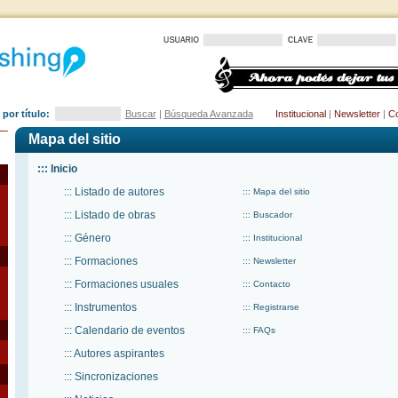
por título:
Buscar
|
Búsqueda Avanzada
Institucional
|
Newsletter
|
Co
Mapa del sitio
::: Inicio
::: Listado de autores
::: Mapa del sitio
::: Listado de obras
::: Buscador
::: Género
::: Institucional
::: Formaciones
::: Newsletter
::: Formaciones usuales
::: Contacto
::: Instrumentos
::: Registrarse
::: Calendario de eventos
::: FAQs
::: Autores aspirantes
::: Sincronizaciones