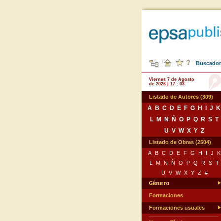
Buscador 
Viernes 7 de Agosto
de 2026 | 17 : 03
Listado de Autores (309)
A
B
C
D
E
F
G
H
I
J
K
L
M
N
Ñ
O
P
Q
R
S
T
U
V
W
X
Y
Z
Listado de Obras (2504)
A
B
C
D
E
F
G
H
I
J
K
L
M
N
Ñ
O
P
Q
R
S
T
U
V
W
X
Y
Z
#
Formaciones
Formaciones usuales