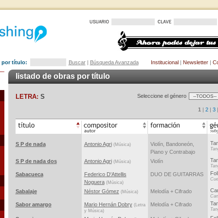
por título:
Buscar
|
Búsqueda Avanzada
Institucional
|
Newsletter
|
Co
listado de obras por título
LETRA:
S
Seleccione el género
1
|
2
|
3
Ta
S P de nada
Antonio Agri
Violín, Bandoneón,
(Música)
Tan
Piano y Contrabajo
Ta
S P de nada dos
Antonio Agri
Violín
(Música)
Tan
Fol
Sabacueca
Federico D'Attellis
DUO DE GUITARRAS
Cue
Noguera
(Música)
Ca
Sabalaje
Néstor Gómez
Melodía + Cifrado
(Música)
Can
Tan
Sabor amargo
Mario Hernán Dobry
Melodía + Cifrado
(Letra
Tan
y Música)