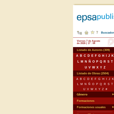
Buscador 
Viernes 7 de Agosto
de 2026 | 17 : 04
Listado de Autores (309)
A
B
C
D
E
F
G
H
I
J
K
L
M
N
Ñ
O
P
Q
R
S
T
U
V
W
X
Y
Z
Listado de Obras (2504)
A
B
C
D
E
F
G
H
I
J
K
L
M
N
Ñ
O
P
Q
R
S
T
U
V
W
X
Y
Z
#
Formaciones
Formaciones usuales