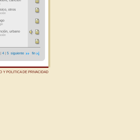
klore, canción
s
sico, otros
ción
ngo
go
ción, urbano
ción
|
4
|
5
siguiente
fin
 Y POLITICA DE PRIVACIDAD