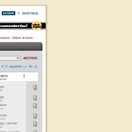
ntacto
|
Volver al Inicio
|
4
|
5
siguiente
fin
ngo
go
ngo
go
klore
ca
nción
ción
go, canción
go