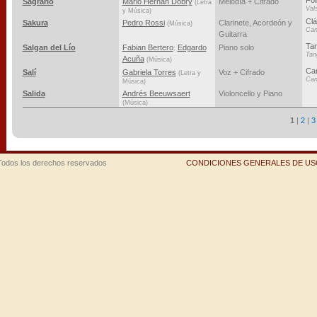
Fol
Sagrario
Mario Hernán Dobry
Melodía + Cifrado
(Letra
Val
y Música)
Clá
Sakura
Pedro Rossi
Clarinete, Acordeón y
(Música)
Can
Guitarra
Ta
Salgan del Lío
Fabian Bertero
Edgardo
Piano solo
;
Tan
Acuña
(Música)
Can
Salí
Gabriela Torres
Voz + Cifrado
(Letra y
Can
Música)
Salida
Andrés Beeuwsaert
Violoncello y Piano
(Música)
1
|
2
|
3
Todos los derechos reservados
CONDICIONES GENERALES DE USO