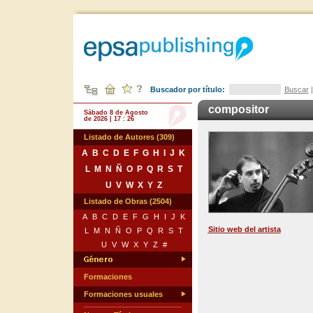
Buscador por título:
Buscar
compositor
Sábado 8 de Agosto
de 2026 | 17 : 26
Listado de Autores (309)
A
B
C
D
E
F
G
H
I
J
K
L
M
N
Ñ
O
P
Q
R
S
T
U
V
W
X
Y
Z
Listado de Obras (2504)
A
B
C
D
E
F
G
H
I
J
K
Sitio web del artista
L
M
N
Ñ
O
P
Q
R
S
T
U
V
W
X
Y
Z
#
Formaciones
Formaciones usuales