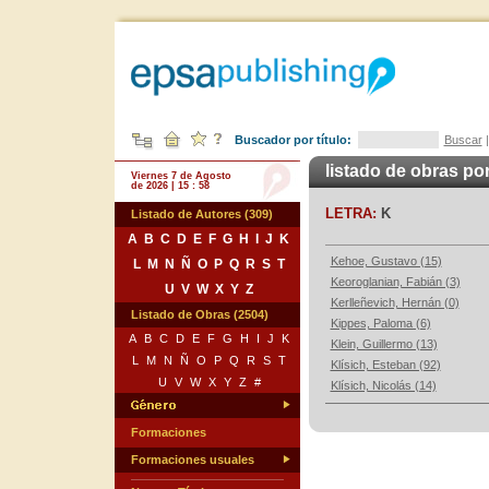
Buscador por título:
Buscar
listado de obras po
Viernes 7 de Agosto
de 2026 | 15 : 58
LETRA:
K
Listado de Autores (309)
A
B
C
D
E
F
G
H
I
J
K
Kehoe, Gustavo (15)
L
M
N
Ñ
O
P
Q
R
S
T
Keoroglanian, Fabián (3)
U
V
W
X
Y
Z
Kerlleñevich, Hernán (0)
Listado de Obras (2504)
Kippes, Paloma (6)
A
B
C
D
E
F
G
H
I
J
K
Klein, Guillermo (13)
L
M
N
Ñ
O
P
Q
R
S
T
Klísich, Esteban (92)
U
V
W
X
Y
Z
#
Klísich, Nicolás (14)
Formaciones
Formaciones usuales