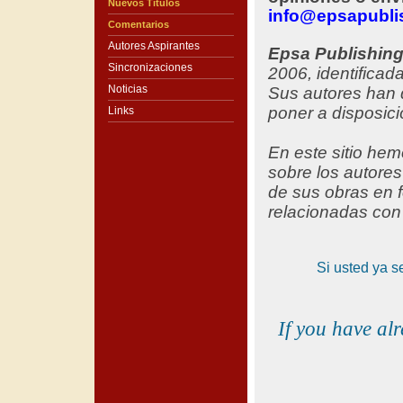
Nuevos Títulos
info@epsapubli
Comentarios
Autores Aspirantes
Epsa Publishin
Sincronizaciones
2006, identificad
Noticias
Sus autores han d
poner a disposici
Links
En este sitio hemo
sobre los autore
de sus obras en f
relacionadas con
Si usted ya s
If you have al