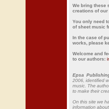
We bring
these 
creations
of our
You only need t
of sheet music
f
In the case of
pu
works,
please
k
Welcome
and fee
to
our
authors:
Epsa
Publishin
2006
, identified 
music
.
The autho
to
make
their cre
On this site
we ha
information about