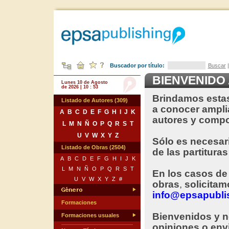
Buscador por título:
Buscar
BIENVENIDO 
Lunes 10 de Agosto
de 2026 | 10 : 53
Brindamos estas
Listado de Autores (309)
a conocer ampli
A
B
C
D
E
F
G
H
I
J
K
autores y compo
L
M
N
Ñ
O
P
Q
R
S
T
U
V
W
X
Y
Z
Sólo es necesa
Listado de Obras (2504)
de las partituras
A
B
C
D
E
F
G
H
I
J
K
L
M
N
Ñ
O
P
Q
R
S
T
En los casos de
U
V
W
X
Y
Z
#
obras
,
solicitam
info@epsapubli
Formaciones
Bienvenidos y n
Formaciones usuales
opiniones o env