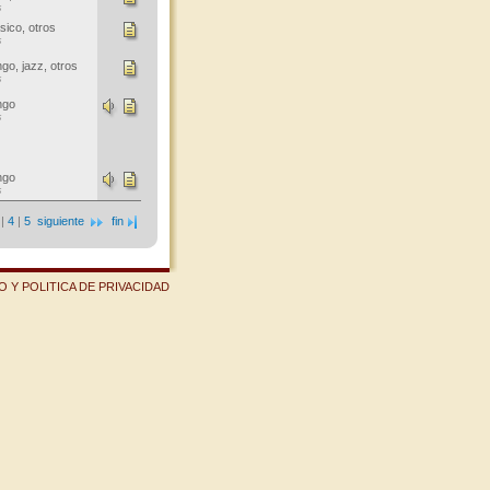
s
sico, otros
s
go, jazz, otros
s
ngo
s
ngo
s
|
4
|
5
siguiente
fin
 Y POLITICA DE PRIVACIDAD