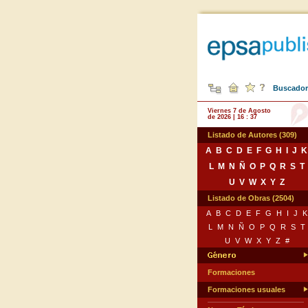
Buscador 
Viernes 7 de Agosto
de 2026 | 16 : 37
Listado de Autores (309)
A
B
C
D
E
F
G
H
I
J
K
L
M
N
Ñ
O
P
Q
R
S
T
U
V
W
X
Y
Z
Listado de Obras (2504)
A
B
C
D
E
F
G
H
I
J
K
L
M
N
Ñ
O
P
Q
R
S
T
U
V
W
X
Y
Z
#
Formaciones
Formaciones usuales