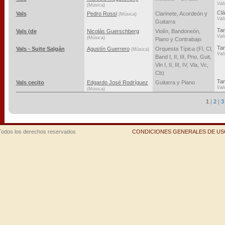
Val
(Música)
Clá
Vals
Pedro Rossi
Clarinete, Acordeón y
(Música)
Val
Guitarra
Tan
Vals (de
Nicolás Guerschberg
Violín, Bandoneón,
Val
(Música)
Piano y Contrabajo
Ta
Vals - Suite Salgán
Agustín Guerrero
Orquesta Típica (Fl, Cl,
(Música)
Val
Band I, II, III, Pno, Guit,
Vln I, II, III, IV, Vla, Vc,
Cb)
Ta
Vals cecito
Edgardo José Rodríguez
Guitarra y Piano
Val
(Música)
1
|
2
|
3
Todos los derechos reservados
CONDICIONES GENERALES DE USO