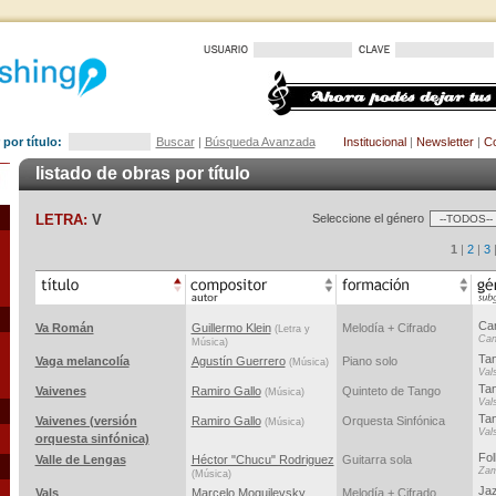
por título:
Buscar
|
Búsqueda Avanzada
Institucional
|
Newsletter
|
Co
listado de obras por título
LETRA:
V
Seleccione el género
1
|
2
|
3
Ca
Va Román
Guillermo Klein
Melodía + Cifrado
(Letra y
Can
Música)
Ta
Vaga melancolía
Agustín Guerrero
Piano solo
(Música)
Val
Ta
Vaivenes
Ramiro Gallo
Quinteto de Tango
(Música)
Val
Ta
Vaivenes (versión
Ramiro Gallo
Orquesta Sinfónica
(Música)
Val
orquesta sinfónica)
Fol
Valle de Lengas
Héctor "Chucu" Rodriguez
Guitarra sola
Za
(Música)
Jaz
Vals
Marcelo Moguilevsky
Melodía + Cifrado