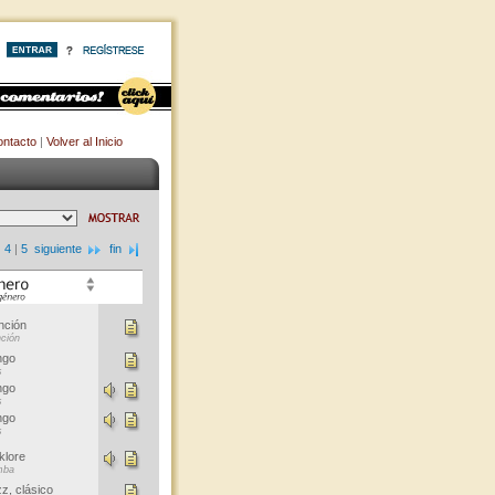
ntacto
|
Volver al Inicio
|
4
|
5
siguiente
fin
nción
ción
ngo
s
ngo
s
ngo
s
klore
mba
z, clásico