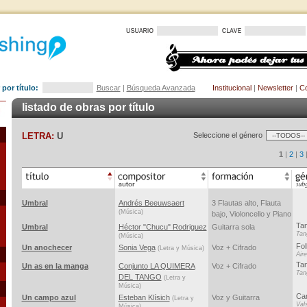
por título:
Buscar
|
Búsqueda Avanzada
Institucional
|
Newsletter
|
Co
listado de obras por título
LETRA:
U
Seleccione el género
1
|
2
|
3
Umbral
Andrés Beeuwsaert
3 Flautas alto, Flauta
(Música)
bajo, Violoncello y Piano
Ta
Umbral
Héctor "Chucu" Rodriguez
Guitarra sola
Tan
(Música)
Fol
Un anochecer
Sonia Vega
Voz + Cifrado
(Letra y Música)
Air
Ta
Un as en la manga
Conjunto LA QUIMERA
Voz + Cifrado
Tan
DEL TANGO
(Letra y
Música)
Ca
Un campo azul
Esteban Klísich
Voz y Guitarra
(Letra y
Val
Música)