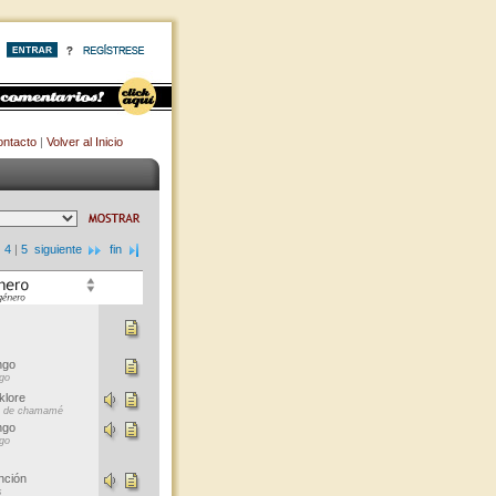
ntacto
|
Volver al Inicio
|
4
|
5
siguiente
fin
ngo
go
klore
e de chamamé
ngo
go
nción
s