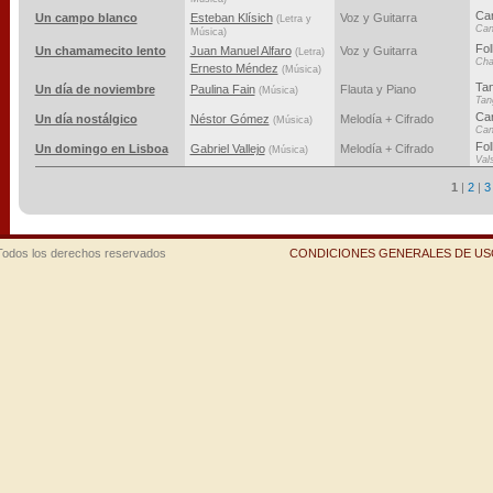
Ca
Un campo blanco
Esteban Klísich
Voz y Guitarra
(Letra y
Can
Música)
Fol
Un chamamecito lento
Juan Manuel Alfaro
Voz y Guitarra
(Letra)
Ch
Ernesto Méndez
(Música)
Ta
Un día de noviembre
Paulina Fain
Flauta y Piano
(Música)
Tan
Ca
Un día nostálgico
Néstor Gómez
Melodía + Cifrado
(Música)
Can
Fol
Un domingo en Lisboa
Gabriel Vallejo
Melodía + Cifrado
(Música)
Val
1
|
2
|
3
Todos los derechos reservados
CONDICIONES GENERALES DE USO