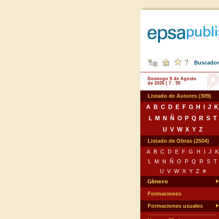
Buscador 
Domingo 9 de Agosto
de 2026 | 7 : 55
Listado de Autores (309)
A
B
C
D
E
F
G
H
I
J
K
L
M
N
Ñ
O
P
Q
R
S
T
U
V
W
X
Y
Z
Listado de Obras (2504)
A
B
C
D
E
F
G
H
I
J
K
L
M
N
Ñ
O
P
Q
R
S
T
U
V
W
X
Y
Z
#
Formaciones
Formaciones usuales