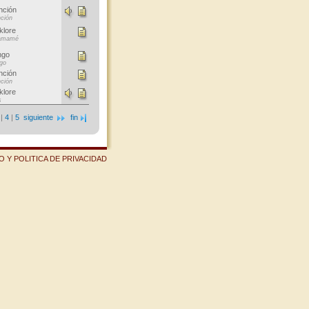
nción
ción
klore
amamé
ngo
go
nción
ción
klore
s
|
4
|
5
siguiente
fin
 Y POLITICA DE PRIVACIDAD