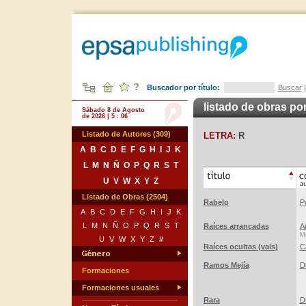
Buscador por título:
Buscar
listado de obras por
Sábado 8 de Agosto
de 2026 | 5 : 06
Listado de Autores (309)
LETRA:
R
A
B
C
D
E
F
G
H
I
J
K
L
M
N
Ñ
O
P
Q
R
S
T
U
V
W
X
Y
Z
Listado de Obras (2504)
Rabelo
P
A
B
C
D
E
F
G
H
I
J
K
L
M
N
Ñ
O
P
Q
R
S
T
Raíces arrancadas
A
Mú
U
V
W
X
Y
Z
#
Raíces ocultas (vals)
C
Ramos Mejía
D
Formaciones
Formaciones usuales
Rara
D