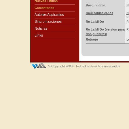
Nuevos Títulos
Rasguidoble
N
Comentarios
Raúl sabias canas
N
Autores Aspirantes
Mú
Sincronizaciones
Re La Mi Do
R
Noticias
Re La Mi Do (versión para
R
dos guitarras)
Links
Rebrote
L
© Copyright 2008 - Todos los derechos reservados