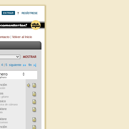
ntacto
|
Volver al Inicio
|
4
|
5
siguiente
fin
nción
ción
ros
s gitano
sico
ica de cámara
klore
ala
klore
comeo
nción