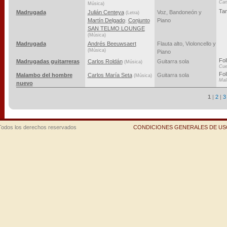
Can
Música)
Ta
Madrugada
Julián Centeya
Voz, Bandoneón y
(Letra)
Martín Delgado
Conjunto
Piano
;
SAN TELMO LOUNGE
(Música)
Madrugada
Andrés Beeuwsaert
Flauta alto, Violoncello y
(Música)
Piano
Fol
Madrugadas guitarreras
Carlos Roldán
Guitarra sola
(Música)
Cue
Fol
Malambo del hombre
Carlos María Seta
Guitarra sola
(Música)
Mal
nuevo
1
|
2
|
3
Todos los derechos reservados
CONDICIONES GENERALES DE USO