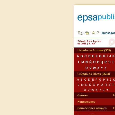
Buscador 
Sábado 8 de Agosto
de 2026 | 4 : 49
Listado de Autores (309)
A
B
C
D
E
F
G
H
I
J
K
L
M
N
Ñ
O
P
Q
R
S
T
U
V
W
X
Y
Z
Listado de Obras (2504)
A
B
C
D
E
F
G
H
I
J
K
L
M
N
Ñ
O
P
Q
R
S
T
U
V
W
X
Y
Z
#
Formaciones
Formaciones usuales