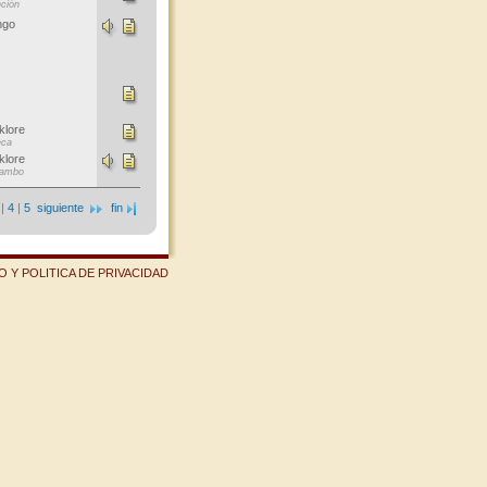
ción
ngo
klore
ca
klore
ambo
|
4
|
5
siguiente
fin
 Y POLITICA DE PRIVACIDAD