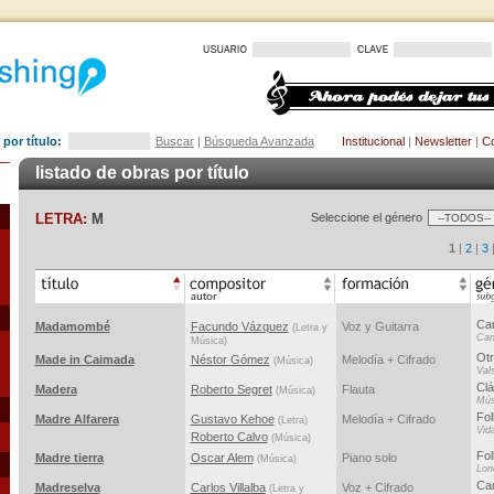
por título:
Buscar
|
Búsqueda Avanzada
Institucional
|
Newsletter
|
Co
listado de obras por título
LETRA:
M
Seleccione el género
1
|
2
|
3
Ca
Madamombé
Facundo Vázquez
Voz y Guitarra
(Letra y
Can
Música)
Ot
Made in Caimada
Néstor Gómez
Melodía + Cifrado
(Música)
Val
Clá
Madera
Roberto Segret
Flauta
(Música)
Mús
Fol
Madre Alfarera
Gustavo Kehoe
Melodía + Cifrado
(Letra)
Vid
Roberto Calvo
(Música)
Fol
Madre tierra
Oscar Alem
Piano solo
(Música)
Lon
Ca
Madreselva
Carlos Villalba
Voz + Cifrado
(Letra y