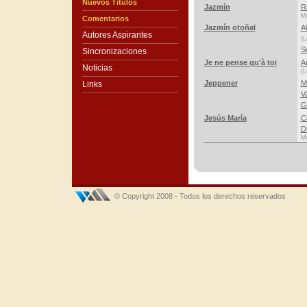
Nuevos Títulos
Jazmín
R
Mú
Comentarios
Jazmín otoñal
A
Autores Aspirantes
(L
S
Sincronizaciones
Je ne pense qu'à toi
A
Noticias
(L
Jeppener
M
Links
V
G
Jesús María
C
D
Mú
© Copyright 2008 - Todos los derechos reservados