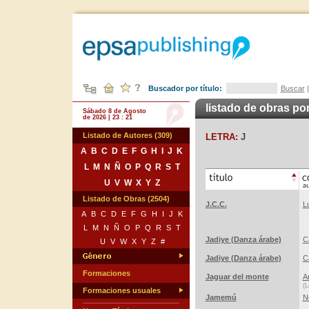
Buscador por título:
Buscar
listado de obras por
Sábado 8 de Agosto
de 2026 | 23 : 21
Listado de Autores (309)
LETRA:
J
A
B
C
D
E
F
G
H
I
J
K
L
M
N
Ñ
O
P
Q
R
S
T
U
V
W
X
Y
Z
Listado de Obras (2504)
J.C.C.
L
A
B
C
D
E
F
G
H
I
J
K
L
M
N
Ñ
O
P
Q
R
S
T
Jadiye (Danza árabe)
C
U
V
W
X
Y
Z
#
Jadiye (Danza árabe)
C
Formaciones
Jaguar del monte
A
(L
Formaciones usuales
Jamemú
N