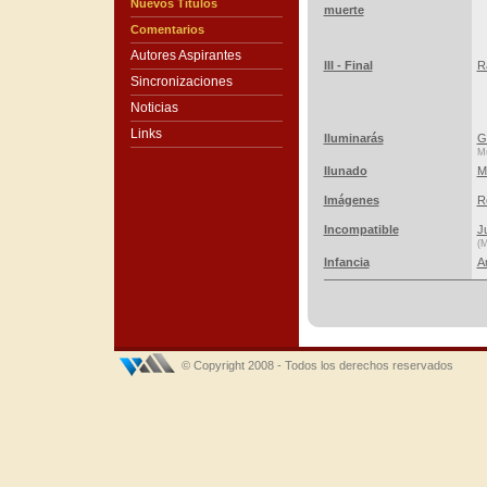
Nuevos Títulos
muerte
Comentarios
Autores Aspirantes
III - Final
R
Sincronizaciones
Noticias
Links
Iluminarás
G
Mú
Ilunado
M
Imágenes
R
Incompatible
J
(M
Infancia
A
© Copyright 2008 - Todos los derechos reservados