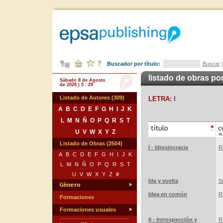
Buscador por título:
Buscar
listado de obras por
Sábado 8 de Agosto
de 2026 | 5 : 29
Listado de Autores (309)
LETRA:
I
A
B
C
D
E
F
G
H
I
J
K
L
M
N
Ñ
O
P
Q
R
S
T
U
V
W
X
Y
Z
Listado de Obras (2504)
I - Idiosincracia
R
A
B
C
D
E
F
G
H
I
J
K
L
M
N
Ñ
O
P
Q
R
S
T
U
V
W
X
Y
Z
#
Ida y vuelta
S
Idea en común
R
Formaciones
Formaciones usuales
II - Introspección y
R