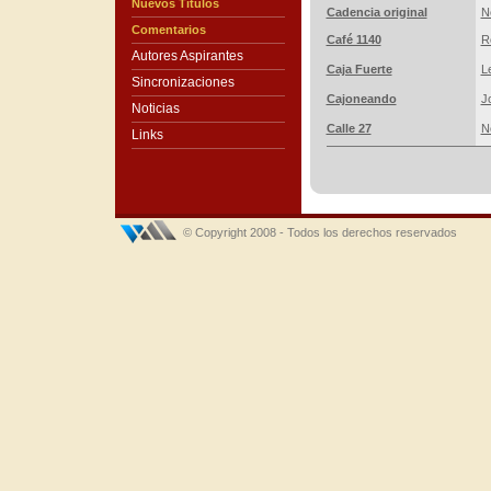
Nuevos Títulos
Cadencia original
N
Comentarios
Café 1140
R
Autores Aspirantes
Caja Fuerte
L
Sincronizaciones
Cajoneando
J
Noticias
Calle 27
N
Links
© Copyright 2008 - Todos los derechos reservados