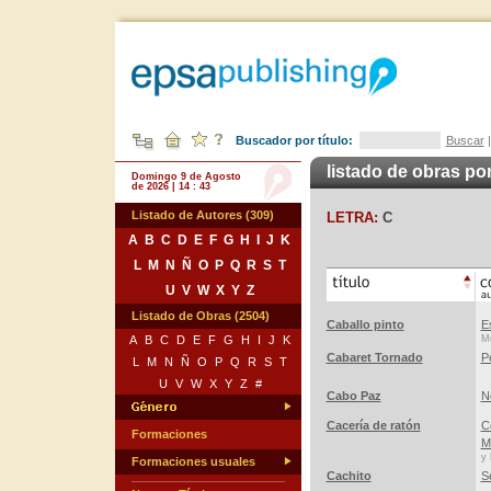
Buscador por título:
Buscar
listado de obras por
Domingo 9 de Agosto
de 2026 | 14 : 43
Listado de Autores (309)
LETRA:
C
A
B
C
D
E
F
G
H
I
J
K
L
M
N
Ñ
O
P
Q
R
S
T
U
V
W
X
Y
Z
Listado de Obras (2504)
Caballo pinto
E
A
B
C
D
E
F
G
H
I
J
K
Mú
Cabaret Tornado
P
L
M
N
Ñ
O
P
Q
R
S
T
U
V
W
X
Y
Z
#
Cabo Paz
N
Cacería de ratón
C
Formaciones
M
y 
Formaciones usuales
Cachito
S