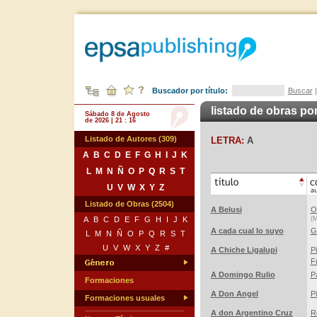
Buscador por título:
Buscar
listado de obras por
Sábado 8 de Agosto
de 2026 | 21 : 16
Listado de Autores (309)
LETRA:
A
A
B
C
D
E
F
G
H
I
J
K
L
M
N
Ñ
O
P
Q
R
S
T
U
V
W
X
Y
Z
Listado de Obras (2504)
A Belusi
O
A
B
C
D
E
F
G
H
I
J
K
(M
A cada cual lo suyo
G
L
M
N
Ñ
O
P
Q
R
S
T
U
V
W
X
Y
Z
#
A Chiche Ligalupi
P
Fr
A Domingo Rulio
P
Formaciones
A Don Angel
P
Formaciones usuales
A don Argentino Cruz
R