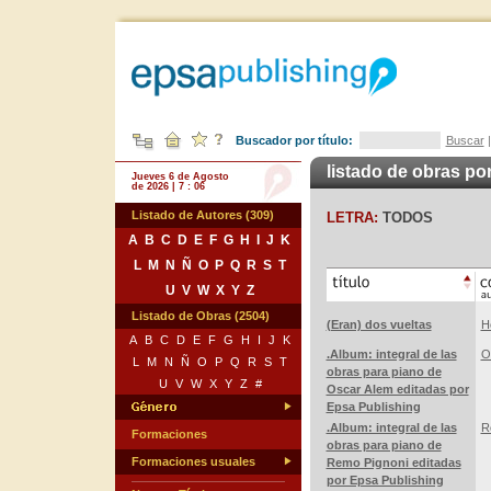
Buscador por título:
Buscar
listado de obras por
Jueves 6 de Agosto
de 2026 | 7 : 06
Listado de Autores (309)
LETRA:
TODOS
A
B
C
D
E
F
G
H
I
J
K
L
M
N
Ñ
O
P
Q
R
S
T
U
V
W
X
Y
Z
Listado de Obras (2504)
(Eran) dos vueltas
H
A
B
C
D
E
F
G
H
I
J
K
.Album: integral de las
O
L
M
N
Ñ
O
P
Q
R
S
T
obras para piano de
U
V
W
X
Y
Z
#
Oscar Alem editadas por
Epsa Publishing
.Album: integral de las
R
Formaciones
obras para piano de
Formaciones usuales
Remo Pignoni editadas
por Epsa Publishing