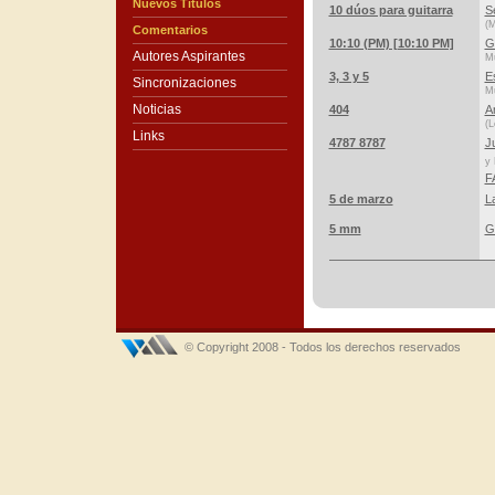
Nuevos Títulos
10 dúos para guitarra
S
(M
Comentarios
10:10 (PM) [10:10 PM]
G
Autores Aspirantes
Mú
3, 3 y 5
E
Sincronizaciones
Mú
Noticias
404
A
(L
Links
4787 8787
J
y
F
5 de marzo
L
5 mm
G
© Copyright 2008 - Todos los derechos reservados