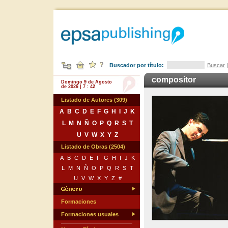
Buscador por título:
Buscar
compositor
Domingo 9 de Agosto
de 2026 | 7 : 42
Listado de Autores (309)
A
B
C
D
E
F
G
H
I
J
K
L
M
N
Ñ
O
P
Q
R
S
T
U
V
W
X
Y
Z
Listado de Obras (2504)
A
B
C
D
E
F
G
H
I
J
K
L
M
N
Ñ
O
P
Q
R
S
T
U
V
W
X
Y
Z
#
Formaciones
Formaciones usuales