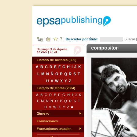
Buscador por título:
Buscar
compositor
Domingo 9 de Agosto
de 2026 | 6 : 31
Listado de Autores (309)
A
B
C
D
E
F
G
H
I
J
K
L
M
N
Ñ
O
P
Q
R
S
T
U
V
W
X
Y
Z
Listado de Obras (2504)
A
B
C
D
E
F
G
H
I
J
K
L
M
N
Ñ
O
P
Q
R
S
T
U
V
W
X
Y
Z
#
Formaciones
Formaciones usuales