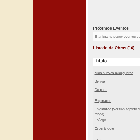
Próximos Eventos
El artista no posee eventos c
Listado de Obras (16)
A los nuevos milongueros
Benjoa
De paso
Enigmático
Enigmático (versión septeto d
tango)
Epílogo
Esperándote
Estío