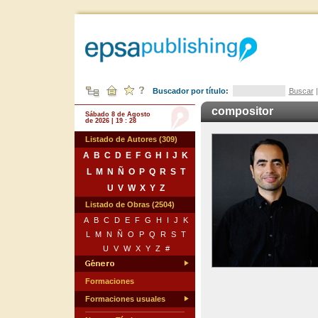
Buscador por título:
Buscar
compositor
Sábado 8 de Agosto
de 2026 | 19 : 28
Listado de Autores (309)
A
B
C
D
E
F
G
H
I
J
K
L
M
N
Ñ
O
P
Q
R
S
T
U
V
W
X
Y
Z
Listado de Obras (2504)
A
B
C
D
E
F
G
H
I
J
K
L
M
N
Ñ
O
P
Q
R
S
T
U
V
W
X
Y
Z
#
Formaciones
Formaciones usuales