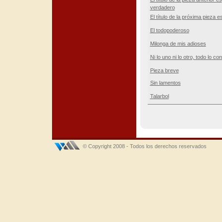
verdadero
El título de la próxima pieza e
El todopoderoso
Milonga de mis adioses
Ni lo uno ni lo otro, todo lo con
Pieza breve
Sin lamentos
Talarbol
© Copyright 2008 - Todos los derechos reservados