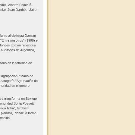
ndez, Alberto Podestá,
enko, Juan Darthés, Jairo,
junto al violinista Damián
 "Entre nosotros" (1998) e
tonces con un repertorio
 auditorios de Argentina,
rio en la totalidad de
a agrupación, "Mano de
 categoría "Agrupación de
oridad en el género
 se transforma en Sexteto
sonoridad Sonia Possetti
 la ficha", también
a pianista, donde la forma
ntenido.