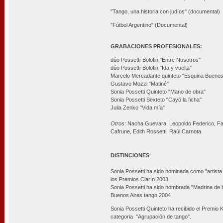
"Tango, una historia con judíos" (documental)
"Fútbol Argentino" (Documental)
GRABACIONES PROFESIONALES:
dúo Possetti-Bolotin "Entre Nosotros"
dúo Possetti-Bolotin "Ida y vuelta"
Marcelo Mercadante quinteto "Esquina Buenos
Gustavo Mozzi "Matiné"
Sonia Possetti Quinteto "Mano de obra"
Sonia Possetti Sexteto "Cayó la ficha"
Julia Zenko "Vida mía"
Otros
: Nacha Guevara, Leopoldo Federico, Fa
Cafrune, Edith Rossetti, Raúl Carnota.
DISTINCIONES
:
Sonia Possetti ha sido nominada como "artista
los Premios Clarín 2003
Sonia Possetti ha sido nombrada "Madrina de h
Buenos Aires tango 2004
Sonia Possetti Quinteto ha recibido el Premio K
categoria "Agrupación de tango".