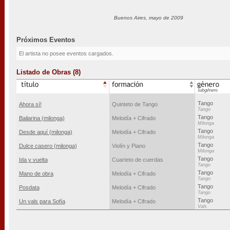
Buenos Aires, mayo de 2009
Próximos Eventos
El artista no posee eventos cargados.
Listado de Obras (8)
Tango
Ahora sí!
Quinteto de Tango
Tango
Tango
Bailarina (milonga)
Melodía + Cifrado
Milonga
Tango
Desde aquí (milonga)
Melodía + Cifrado
Milonga
Tango
Dulce casero (milonga)
Violín y Piano
Milonga
Tango
Ida y vuelta
Cuarteto de cuerdas
Tango
Tango
Mano de obra
Melodía + Cifrado
Tango
Tango
Posdata
Melodía + Cifrado
Tango
Tango
Un vals para Sofía
Melodía + Cifrado
Vals