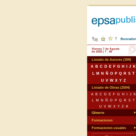
Buscador 
Viernes 7 de Agosto
de 2026 | 7 : 46
Listado de Autores (309)
A
B
C
D
E
F
G
H
I
J
K
L
M
N
Ñ
O
P
Q
R
S
T
U
V
W
X
Y
Z
Listado de Obras (2504)
A
B
C
D
E
F
G
H
I
J
K
L
M
N
Ñ
O
P
Q
R
S
T
U
V
W
X
Y
Z
#
Formaciones
Formaciones usuales