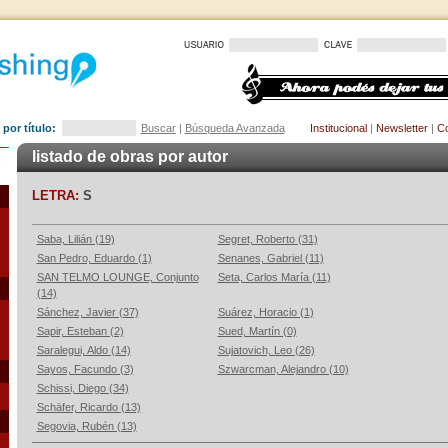
por título:
Buscar
|
Búsqueda Avanzada
Institucional
|
Newsletter
|
Co
listado de obras por autor
LETRA:
S
Saba, Lilián (19)
Segret, Roberto (31)
San Pedro, Eduardo (1)
Senanes, Gabriel (11)
SAN TELMO LOUNGE, Conjunto
Seta, Carlos María (11)
(14)
Sánchez, Javier (37)
Suárez, Horacio (1)
Sapir, Esteban (2)
Sued, Martín (0)
Saralegui, Aldo (14)
Sujatovich, Leo (26)
Sayos, Facundo (3)
Szwarcman, Alejandro (10)
Schissi, Diego (34)
Schäfer, Ricardo (13)
Segovia, Rubén (13)