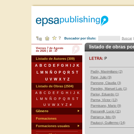
Buscador por título:
Buscar
listado de obras po
Viernes 7 de Agosto
de 2026 | 18 : 37
LETRA:
P
Listado de Autores (309)
A
B
C
D
E
F
G
H
I
J
K
Padín, Maximiliano (2)
L
M
N
Ñ
O
P
Q
R
S
T
Pane, Julio (9)
U
V
W
X
Y
Z
Pannone, Claudia (3)
Listado de Obras (2504)
Paredes, Manuel Luis (1)
A
B
C
D
E
F
G
H
I
J
K
Parise, Eduardo (1)
L
M
N
Ñ
O
P
Q
R
S
T
Parma, Víctor (12)
U
V
W
X
Y
Z
#
Parmisano, Mario (9)
Passarelli, Lucio (11)
Patriarca, Ildo (0)
Formaciones
Paulucci, Guillermo (14)
Formaciones usuales