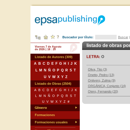
Buscador por título:
Buscar
listado de obras po
Viernes 7 de Agosto
de 2026 | 18 : 20
LETRA:
O
Listado de Autores (309)
A
B
C
D
E
F
G
H
I
J
K
Oliva, Tito (3)
L
M
N
Ñ
O
P
Q
R
S
T
Onetto, Pedro (13)
U
V
W
X
Y
Z
Ontivero, Zulma (9)
Listado de Obras (2504)
ORGÁNICA, Conjunto (14)
A
B
C
D
E
F
G
H
I
J
K
Otero, Fernando (20)
L
M
N
Ñ
O
P
Q
R
S
T
U
V
W
X
Y
Z
#
Formaciones
Formaciones usuales