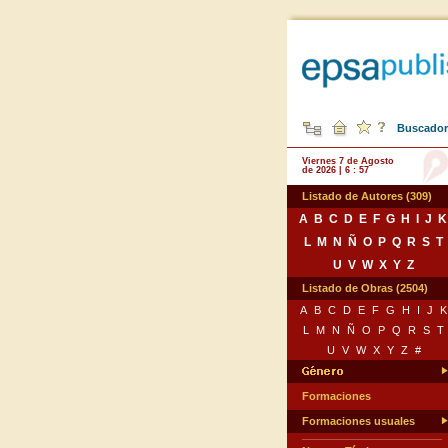
Buscador 
Viernes 7 de Agosto
de 2026 | 6 : 57
Listado de Autores (309)
A
B
C
D
E
F
G
H
I
J
K
L
M
N
Ñ
O
P
Q
R
S
T
U
V
W
X
Y
Z
Listado de Obras (2504)
A
B
C
D
E
F
G
H
I
J
K
L
M
N
Ñ
O
P
Q
R
S
T
U
V
W
X
Y
Z
#
Formaciones
Formaciones usuales