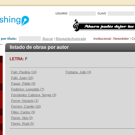
por título:
Buscar
|
Búsqueda Avanzada
Institucional
|
Newsletter
|
Co
listado de obras por autor
LETRA:
F
Fain, Paulina (14)
Fontana, Julio (4)
Falú, Juan (15)
Fauaz, Pablo (8)
Federico, Leopoldo (7)
Fernández Cabrera, Sergio (3)
Ferrer, Horacio (1)
Ferrero, Camilo (16)
Filipo, Carlos (9)
Flores, Nini (3)
Flores, Rudi (5)