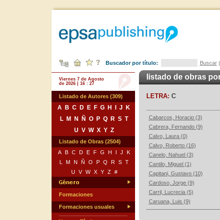
Buscador por título:
Buscar
listado de obras po
Viernes 7 de Agosto
de 2026 | 16 : 27
LETRA:
C
Listado de Autores (309)
A
B
C
D
E
F
G
H
I
J
K
Cabarcos, Horacio (3)
L
M
N
Ñ
O
P
Q
R
S
T
Cabrera, Fernando (9)
U
V
W
X
Y
Z
Calvo, Laura (0)
Listado de Obras (2504)
Calvo, Roberto (16)
A
B
C
D
E
F
G
H
I
J
K
Canelo, Nahuel (3)
L
M
N
Ñ
O
P
Q
R
S
T
Cantilo, Miguel (1)
U
V
W
X
Y
Z
#
Capitani, Gustavo (10)
Cardoso, Jorge (9)
Carril, Lucrecia (5)
Formaciones
Caruana, Luis (9)
Formaciones usuales